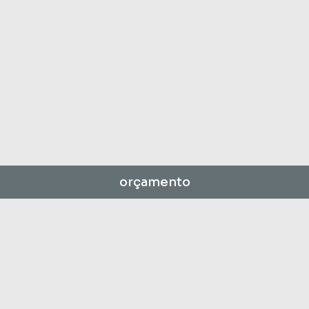
orçamento
Prazer, somos a
Layla
e o
César
,
pioneiros em filmes de parto no ES.
orçamento